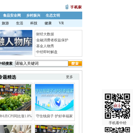
食品安全网
乡村振兴
生态文明
旅游
生活
科技
健康
VR
·
财经大数据
·
金融消费者权益保护
·
基金人物秀
·
中经即时解盘
中经搜索
专题精选
更多
6年6月CPI同比涨1.0%
守住钱袋子·护好幸福家
手机看中经