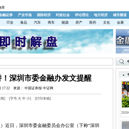
物库
金融证券
产业市场
国际经济
时政社会
评论理论
地方经济
城市频道
IT业
食品
汽车
商车
能源
房产
医药
文化
会展
阱！深圳市委金融办发文提醒
 17:22
来源： 中国证券报·中证网
新闻
]
[字号
大
中
小
]
[
打印本稿
]
202
）近日，深圳市委金融委员会办公室（下称“深圳