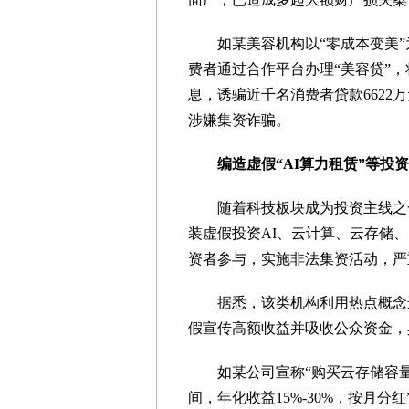
如某美容机构以“零成本变美”为
费者通过合作平台办理“美容贷”
息，诱骗近千名消费者贷款6622
涉嫌集资诈骗。
编造虚假“AI算力租赁”等投
随着科技板块成为投资主线之一
装虚假投资AI、云计算、云存储
资者参与，实施非法集资活动，严
据悉，该类机构利用热点概念进
假宣传高额收益并吸收公众资金，
如某公司宣称“购买云存储容量即享
间，年化收益15%-30%，按月分