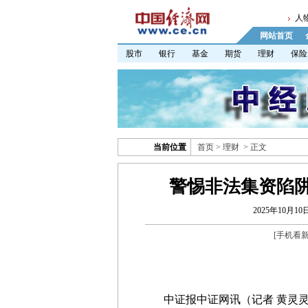
人
网站首页
股市
银行
基金
期货
理财
保险
当前位置
首页
>
理财
> 正文
警惕非法集资陷
2025年10月10日
[
手机看
中证报中证网讯（记者 黄灵灵