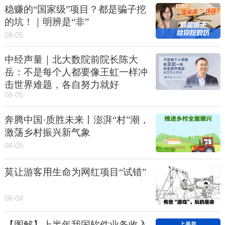
稳赚的“国家级”项目？都是骗子挖
的坑！｜明辨是“非”
08-05
中经声量｜北大数院前院长陈大
岳：不是每个人都要像王虹一样冲
击世界难题，各自努力就好
08-05
奔腾中国·质胜未来丨澎湃“村”潮，
激荡乡村振兴新气象
08-05
莫让游客用生命为网红项目“试错”
08-04
【图解】上半年我国软件业务收入