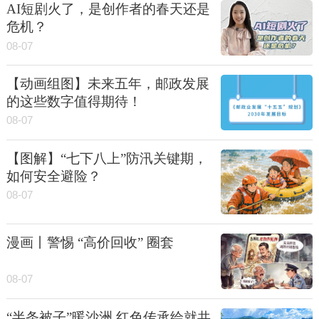
AI短剧火了，是创作者的春天还是
危机？
08-07
【动画组图】未来五年，邮政发展
的这些数字值得期待！
08-07
【图解】“七下八上”防汛关键期，
如何安全避险？
08-07
漫画丨警惕 “高价回收” 圈套
08-07
“半条被子”暖沙洲 红色传承绘就共