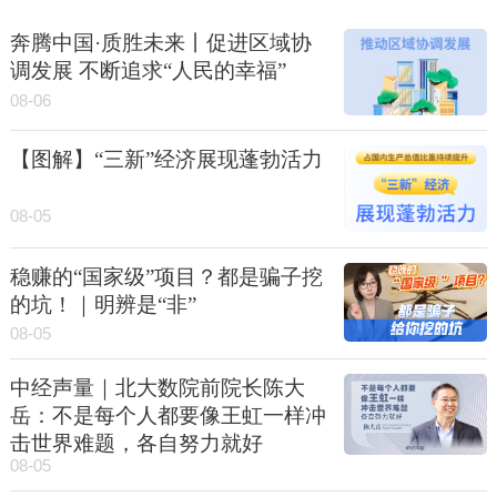
奔腾中国·质胜未来丨促进区域协
调发展 不断追求“人民的幸福”
08-06
【图解】“三新”经济展现蓬勃活力
08-05
稳赚的“国家级”项目？都是骗子挖
的坑！｜明辨是“非”
08-05
中经声量｜北大数院前院长陈大
岳：不是每个人都要像王虹一样冲
击世界难题，各自努力就好
08-05