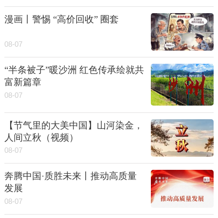
漫画丨警惕 “高价回收” 圈套
08-07
“半条被子”暖沙洲 红色传承绘就共
富新篇章
08-07
【节气里的大美中国】山河染金，
人间立秋（视频）
08-07
奔腾中国·质胜未来丨推动高质量
发展
08-07