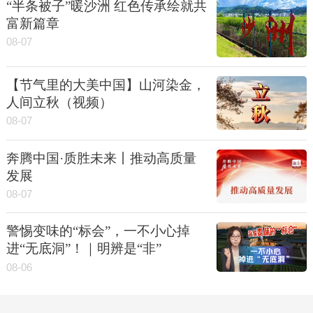
“半条被子”暖沙洲 红色传承绘就共
富新篇章
08-07
【节气里的大美中国】山河染金，
人间立秋（视频）
08-07
奔腾中国·质胜未来丨推动高质量
发展
08-07
警惕变味的“标会”，一不小心掉
进“无底洞”！｜明辨是“非”
08-06