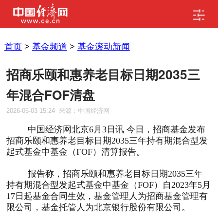
首页
>
基金频道
>
基金滚动新闻
招商乐颐和惠养老目标日期2035三
年混合FOF清盘
2026-06-03 15:24
来源：中国经济网
中国经济网北京
6
月
3
日讯 今日，招商基金发布
招商乐颐和惠养老目标日期
2035
三年持有期混合型发
起式基金中基金（
FOF
）清算报告。
报告称，招商乐颐和惠养老目标日期
2035
三年
持有期混合型发起式基金中基金（
FOF
）自
2023
年
5
月
17
日起基金合同生效，基金管理人为招商基金管理有
限公司，基金托管人为北京银行股份有限公司。