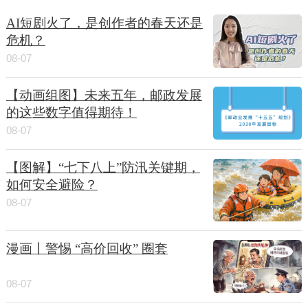
AI短剧火了，是创作者的春天还是
危机？
08-07
【动画组图】未来五年，邮政发展
的这些数字值得期待！
08-07
【图解】“七下八上”防汛关键期，
如何安全避险？
08-07
漫画丨警惕 “高价回收” 圈套
08-07