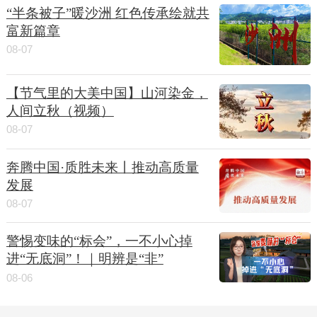
“半条被子”暖沙洲 红色传承绘就共
富新篇章
08-07
【节气里的大美中国】山河染金，
人间立秋（视频）
08-07
奔腾中国·质胜未来丨推动高质量
发展
08-07
警惕变味的“标会”，一不小心掉
进“无底洞”！｜明辨是“非”
08-06