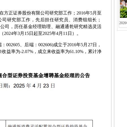
在方正证券股份有限公司研究部工作；
2016
年
5
月至
公司研究部工作，先后担任研究员、消费组组长；
202
限公司，历任基金经理助理、融通通乾研究精选灵活
（
2024
年
3
月
15
日起至
2025
年
4
月
11
日）。
端：
002605
、后端：
002606)
成立于
2016
年
5
月
27
日，
来收益率为
-2.07%
，成立来收益率为
61.10%
，累计净