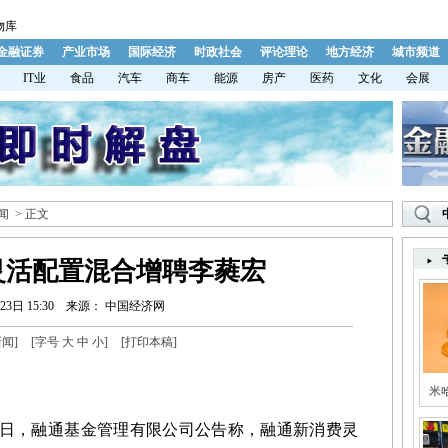
物库
金融证券
产业市场
国际经济
时政社会
评论理论
地方经济
城市频道
IT业
食品
汽车
商车
能源
房产
医药
文化
会展
闻
> 正文
灵活配置混合增聘李蕤宏
23日 15:30
来源： 中国经济网
新闻
]
[字号
大
中
小
]
[
打印本稿
]
米
今日，融通基金管理有限公司公告称，融通新消费灵