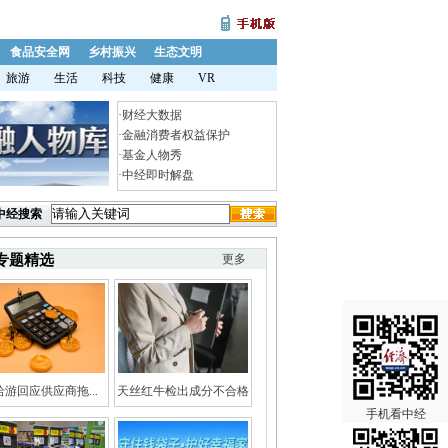
食品安全网
乡村振兴
生态文明
旅游
生活
科技
健康
VR
·
财经大数据
·
金融消费者权益保护
·
基金人物秀
·
中经即时解盘
中经搜索
专题精选
更多
哈游回应供应商拖...
天丝红牛检出成分不合格
手机看中经