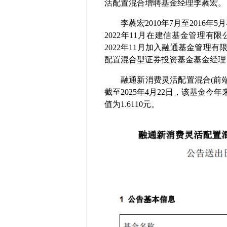
活配置混合增聘基金经理李蕤宏。
李蕤宏
2010
年
7
月至
2016
年
5
月
2022
年
11
月在建信基金管理有限
2022
年
11
月加入融通基金管理有
配置混合型证券投资基金基金经理
融通新消费灵活配置混合
(
前
截至
2025
年
4
月
22
日，该基金今年
值为
1.6110
元。