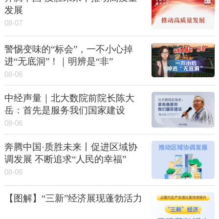
发展
08-07
警惕变味的“标会”，一不小心掉
进“无底洞”！｜明辨是“非”
08-06
中经声量｜北大数院前院长陈大
岳：首先是服务我们国家建设
08-06
奔腾中国·质胜未来丨促进区域协
调发展 不断追求“人民的幸福”
08-06
【图解】“三新”经济展现蓬勃活力