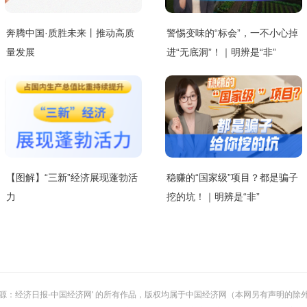
奔腾中国·质胜未来丨推动高质
警惕变味的“标会”，一不小心掉
量发展
进“无底洞”！｜明辨是“非”
【图解】“三新”经济展现蓬勃活
稳赚的“国家级”项目？都是骗子
力
挖的坑！｜明辨是“非”
或 '来源：经济日报-中国经济网' 的所有作品，版权均属于中国经济网（本网另有声明