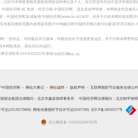
；已经与本网签署相关授权使用协议的单位及个人，应注意该等作品中是否有相应的
：中国经济网' 或 '来源：经济日报-中国经济网'。违反前述声明者，本网将追究其相关
：中国经济网'及/或标有'中国经济网(www.ce.cn)'水印，但并不代表本网对该
有权在授权范围内使用该等图片中明确注明'中国经济网记者XXX摄'或'经济日报社-
经济网）' 的作品，均转载自其它媒体，转载目的在于传递更多信息，并不代表本网赞同
同本网联系的，请在30日内进行。
事宜请联系:010-81025135 邮箱:
于中国经济网
－
网站大事记
－
网站诚聘
－
版权声明
－
互联网视听节目服务自律公
日报报业集团法律顾问：
北京市鑫诺律师事务所
中国经济网法律顾问：北京刚平律师
10120170008)
网络传播视听节目许可证(0107190)
京ICP备18036557号
京公网安备 11010202009785号