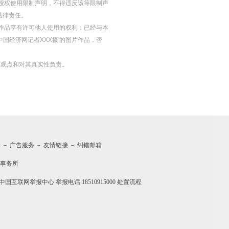
授权使用限制声明，不得违反该等限制声
法律责任。
等图片作品享有许可他人使用的权利；已经与本
中国经济网记者XXX摄'的图片作品，否
其观点和对其真实性负责。
约
－
广告服务
－
友情链接
－
纠错邮箱
事务所
中国互联网举报中心
举报电话:18510915000
处置流程