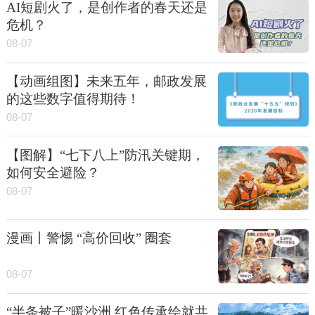
AI短剧火了，是创作者的春天还是
危机？
08-07
【动画组图】未来五年，邮政发展
的这些数字值得期待！
08-07
【图解】“七下八上”防汛关键期，
如何安全避险？
08-07
漫画丨警惕 “高价回收” 圈套
08-07
“半条被子”暖沙洲 红色传承绘就共