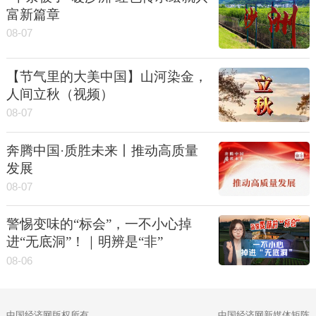
富新篇章
08-07
【节气里的大美中国】山河染金，
人间立秋（视频）
08-07
奔腾中国·质胜未来丨推动高质量
发展
08-07
警惕变味的“标会”，一不小心掉
进“无底洞”！｜明辨是“非”
08-06
中国经济网版权所有
中国经济网新媒体矩阵