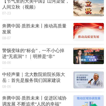
【节气里的大美中国】山河染金，
人间立秋（视频）
07-23
奔腾中国·质胜未来丨推动高质量
发展
08-07
警惕变味的“标会”，一不小心掉
进“无底洞”！｜明辨是“非”
08-06
中经声量｜北大数院前院长陈大
岳：首先是服务我们国家建设
08-06
奔腾中国·质胜未来丨促进区域协
调发展 不断追求“人民的幸福”