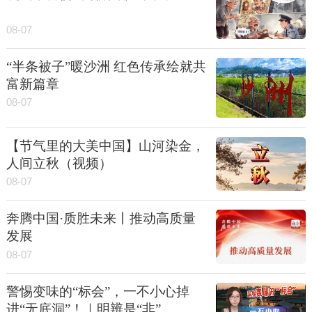
08-07
“半条被子”暖沙洲 红色传承绘就共
富新篇章
08-07
【节气里的大美中国】山河染金，
人间立秋（视频）
08-07
奔腾中国·质胜未来丨推动高质量
发展
08-07
警惕变味的“标会”，一不小心掉
进“无底洞”！｜明辨是“非”