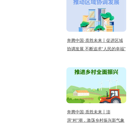
奔腾中国·质胜未来丨促进区域
协调发展 不断追求“人民的幸福”
奔腾中国·质胜未来丨澎
湃“村”潮，激荡乡村振兴新气象