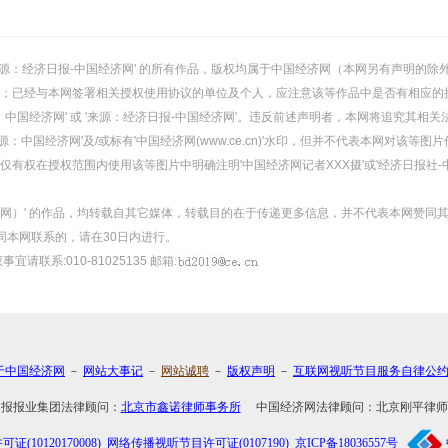
或 '来源：经济日报-中国经济网' 的所有作品，版权均属于中国经济网（本网另有声明
；已经与本网签署相关授权使用协议的单位及个人，应注意该等作品中是否有相应的
：中国经济网' 或 '来源：经济日报-中国经济网'。违反前述声明者，本网将追究其相关
：中国经济网'及/或标有'中国经济网(www.ce.cn)'水印，但并不代表本网对该
有权在授权范围内使用该等图片中明确注明'中国经济网记者XXX摄'或'经济日报社-
经济网）' 的作品，均转载自其它媒体，转载目的在于传递更多信息，并不代表本网赞同
同本网联系的，请在30日内进行。
事宜请联系:010-81025135 邮箱:
于中国经济网
－
网站大事记
－
网站诚聘
－
版权声明
－
互联网视听节目服务自律公
日报报业集团法律顾问：
北京市鑫诺律师事务所
中国经济网法律顾问：北京刚平律师
10120170008)
网络传播视听节目许可证(0107190)
京ICP备18036557号