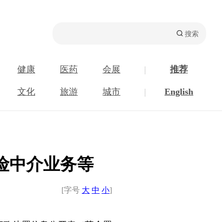
健康
医药
会展
|
推荐
文化
旅游
城市
|
English
险中介业务等
[字号
大
中
小
]