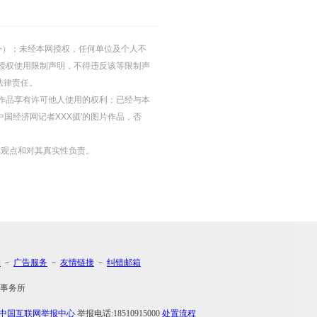
的除外）；未经本网授权，任何单位及个人不
授权使用限制声明，不得违反该等限制声
法律责任。
等图片作品享有许可他人使用的权利；已经与本
中国经济网记者XXX摄'的图片作品，否
其观点和对其真实性负责。
约
－
广告服务
－
友情链接
－
纠错邮箱
事务所
中国互联网举报中心
举报电话:18510915000
处置流程