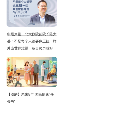
中经声量｜北大数院前院长陈大
岳：不是每个人都要像王虹一样
冲击世界难题，各自努力就好
【图解】未来5年 国民健康“任
务书”