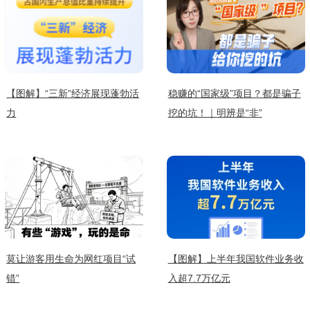
【图解】“三新”经济展现蓬勃活
稳赚的“国家级”项目？都是骗子
力
挖的坑！｜明辨是“非”
莫让游客用生命为网红项目“试
【图解】上半年我国软件业务收
错”
入超7.7万亿元