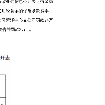
行政处罚信息公开表（菏金罚
使用经备案的保险条款费率、
公司菏泽中心支公司罚款
24
万
警告并罚款
3
万元。