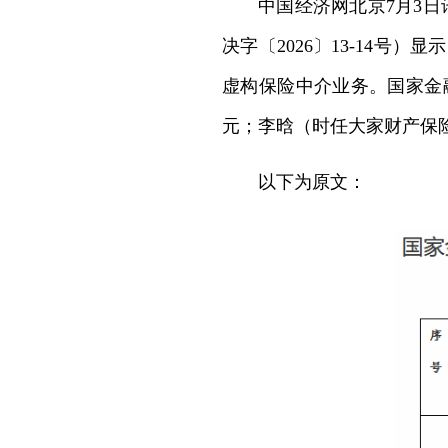
中国经济网北京
7
月
3
日
决字〔
2026
〕
13-14
号）显示
虚构保险中介业务。国家金
元；李晗（时任大家财产保
以下为原文：