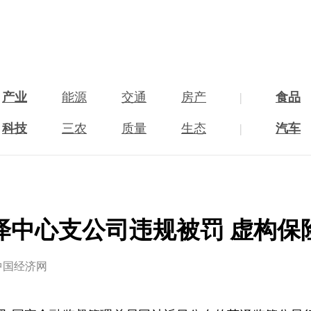
产业
能源
交通
房产
|
食品
科技
三农
质量
生态
|
汽车
泽中心支公司违规被罚 虚构保
中国经济网