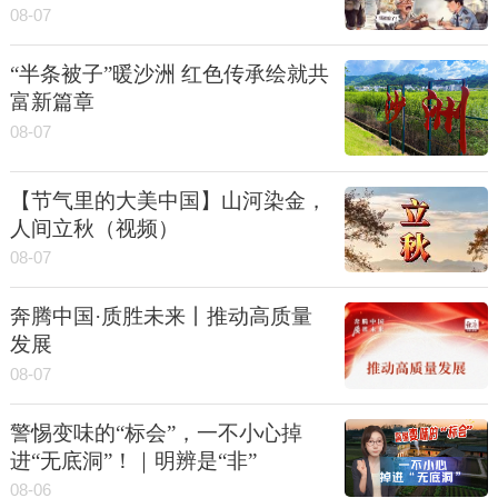
08-07
“半条被子”暖沙洲 红色传承绘就共
富新篇章
08-07
【节气里的大美中国】山河染金，
人间立秋（视频）
08-07
奔腾中国·质胜未来丨推动高质量
发展
08-07
警惕变味的“标会”，一不小心掉
进“无底洞”！｜明辨是“非”
08-06