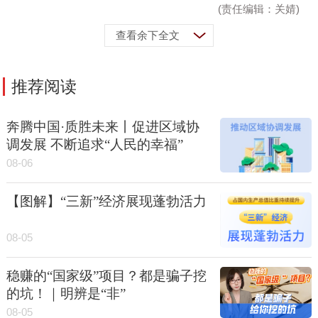
(责任编辑：关婧)
查看余下全文
推荐阅读
奔腾中国·质胜未来丨促进区域协
调发展 不断追求“人民的幸福”
08-06
【图解】“三新”经济展现蓬勃活力
08-05
稳赚的“国家级”项目？都是骗子挖
的坑！｜明辨是“非”
08-05