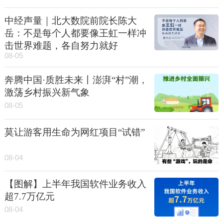
中经声量｜北大数院前院长陈大
岳：不是每个人都要像王虹一样冲
击世界难题，各自努力就好
08-05
奔腾中国·质胜未来丨澎湃“村”潮，
激荡乡村振兴新气象
08-05
莫让游客用生命为网红项目“试错”
08-04
【图解】上半年我国软件业务收入
超7.7万亿元
08-04