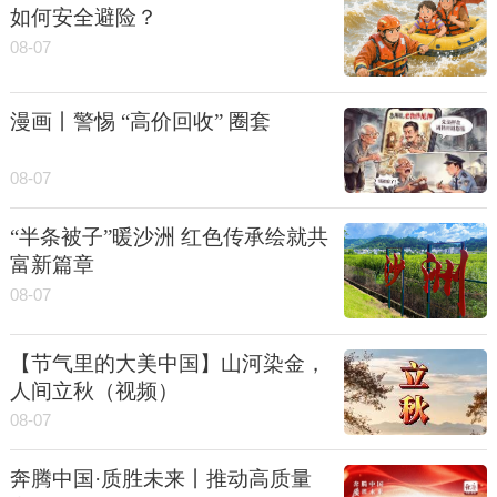
如何安全避险？
08-07
漫画丨警惕 “高价回收” 圈套
08-07
“半条被子”暖沙洲 红色传承绘就共
富新篇章
08-07
【节气里的大美中国】山河染金，
人间立秋（视频）
08-07
奔腾中国·质胜未来丨推动高质量