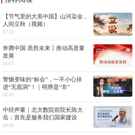
【节气里的大美中国】山河染金，
人间立秋（视频）
07-23
奔腾中国·质胜未来丨推动高质量
发展
08-07
警惕变味的“标会”，一不小心掉
进“无底洞”！｜明辨是“非”
08-06
中经声量｜北大数院前院长陈大
岳：首先是服务我们国家建设
08-06