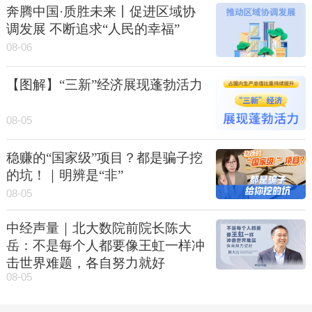
奔腾中国·质胜未来丨促进区域协
调发展 不断追求“人民的幸福”
08-06
【图解】“三新”经济展现蓬勃活力
08-05
稳赚的“国家级”项目？都是骗子挖
的坑！｜明辨是“非”
08-05
中经声量｜北大数院前院长陈大
岳：不是每个人都要像王虹一样冲
击世界难题，各自努力就好
08-05