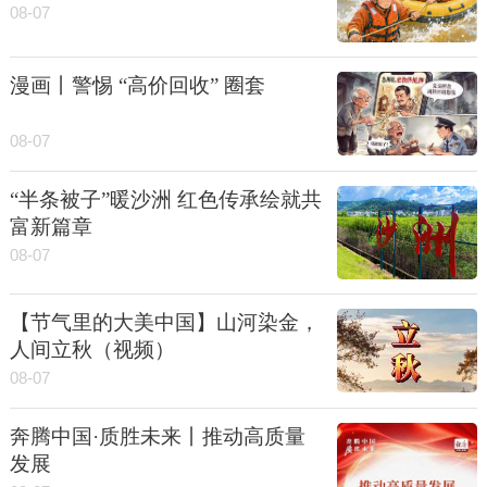
08-07
漫画丨警惕 “高价回收” 圈套
08-07
“半条被子”暖沙洲 红色传承绘就共
富新篇章
08-07
【节气里的大美中国】山河染金，
人间立秋（视频）
08-07
奔腾中国·质胜未来丨推动高质量
发展