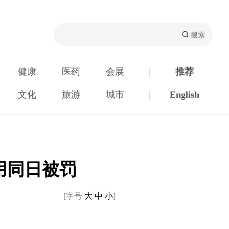
健康
医药
会展
|
推荐
文化
旅游
城市
|
English
用同日被罚
[字号
大
中
小
]