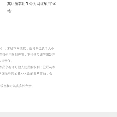
莫让游客用生命为网红项目“试
错”
的除外）；未经本网授权，任何单位及个人不
授权使用限制声明，不得违反该等限制声
法律责任。
等图片作品享有许可他人使用的权利；已经与本
中国经济网记者XXX摄'的图片作品，否
其观点和对其真实性负责。