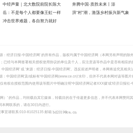
中经声量｜北大数院前院长陈大
奔腾中国·质胜未来丨澎
岳：不是每个人都要像王虹一样
湃“村”潮，激荡乡村振兴新气象
冲击世界难题，各自努力就好
或 '来源：经济日报-中国经济网' 的所有作品，版权均属于中国经济网（本网另有声明
；已经与本网签署相关授权使用协议的单位及个人，应注意该等作品中是否有相应的
：中国经济网' 或 '来源：经济日报-中国经济网'。违反前述声明者，本网将追究其相关
：中国经济网'及/或标有'中国经济网(www.ce.cn)'水印，但并不代表本网对该
有权在授权范围内使用该等图片中明确注明'中国经济网记者XXX摄'或'经济日报社-
经济网）' 的作品，均转载自其它媒体，转载目的在于传递更多信息，并不代表本网赞同
同本网联系的，请在30日内进行。
事宜请联系:010-81025135 邮箱: