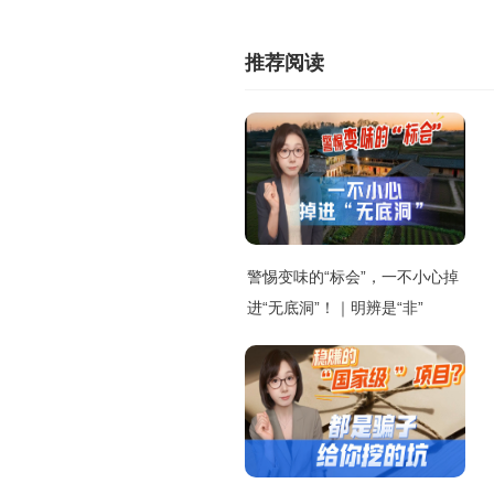
推荐阅读
警惕变味的“标会”，一不小心掉
进“无底洞”！｜明辨是“非”