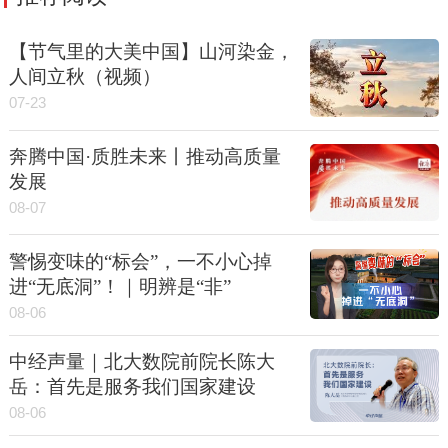
【节气里的大美中国】山河染金，
人间立秋（视频）
07-23
奔腾中国·质胜未来丨推动高质量
发展
08-07
警惕变味的“标会”，一不小心掉
进“无底洞”！｜明辨是“非”
08-06
中经声量｜北大数院前院长陈大
岳：首先是服务我们国家建设
08-06