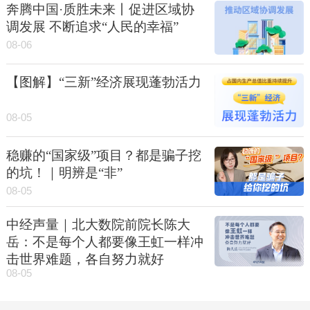
奔腾中国·质胜未来丨促进区域协
调发展 不断追求“人民的幸福”
08-06
【图解】“三新”经济展现蓬勃活力
08-05
稳赚的“国家级”项目？都是骗子挖
的坑！｜明辨是“非”
08-05
中经声量｜北大数院前院长陈大
岳：不是每个人都要像王虹一样冲
击世界难题，各自努力就好
08-05