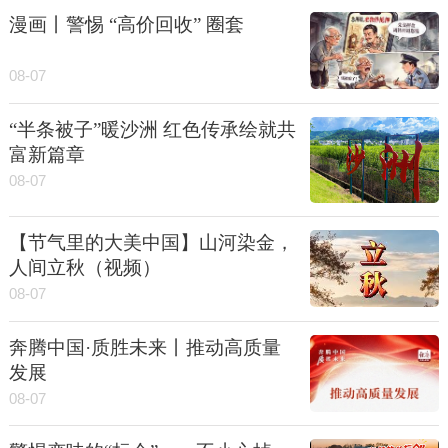
漫画丨警惕 “高价回收” 圈套
08-07
“半条被子”暖沙洲 红色传承绘就共
富新篇章
08-07
【节气里的大美中国】山河染金，
人间立秋（视频）
08-07
奔腾中国·质胜未来丨推动高质量
发展
08-07