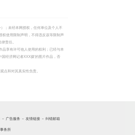
的除外）；未经本网授权，任何单位及个人不
授权使用限制声明，不得违反该等限制声
法律责任。
等图片作品享有许可他人使用的权利；已经与本
中国经济网记者XXX摄'的图片作品，否
其观点和对其真实性负责。
约
－
广告服务
－
友情链接
－
纠错邮箱
事务所