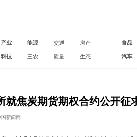
产业
能源
交通
房产
|
食品
科技
三农
质量
生态
|
汽车
所就焦炭期货期权合约公开征
中国新闻网