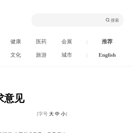
健康
医药
会展
|
推荐
文化
旅游
城市
|
English
求意见
[字号
大
中
小
]