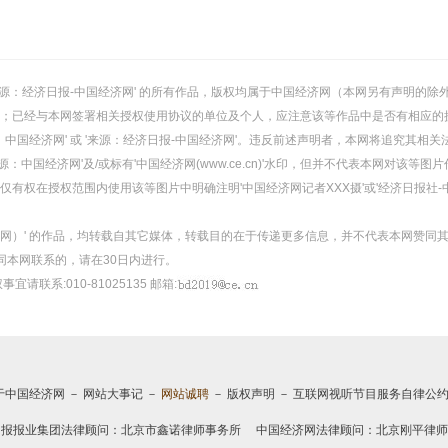
或 '来源：经济日报-中国经济网' 的所有作品，版权均属于中国经济网（本网另有声明
；已经与本网签署相关授权使用协议的单位及个人，应注意该等作品中是否有相应的
：中国经济网' 或 '来源：经济日报-中国经济网'。违反前述声明者，本网将追究其相关
：中国经济网'及/或标有'中国经济网(www.ce.cn)'水印，但并不代表本网对该
有权在授权范围内使用该等图片中明确注明'中国经济网记者XXX摄'或'经济日报社-
经济网）' 的作品，均转载自其它媒体，转载目的在于传递更多信息，并不代表本网赞同
同本网联系的，请在30日内进行。
事宜请联系:010-81025135 邮箱:
于中国经济网
－
网站大事记
－
网站诚聘
－
版权声明
－
互联网视听节目服务自律公
日报报业集团法律顾问：
北京市鑫诺律师事务所
中国经济网法律顾问：北京刚平律师