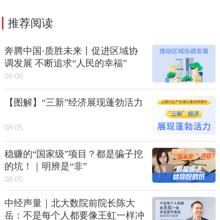
推荐阅读
奔腾中国·质胜未来丨促进区域协
调发展 不断追求“人民的幸福”
08-06
【图解】“三新”经济展现蓬勃活力
08-05
稳赚的“国家级”项目？都是骗子挖
的坑！｜明辨是“非”
08-05
中经声量｜北大数院前院长陈大
岳：不是每个人都要像王虹一样冲