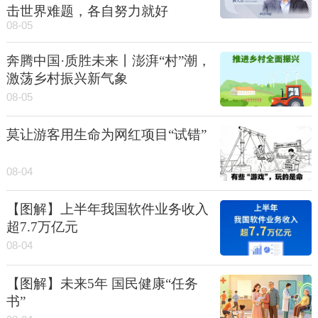
击世界难题，各自努力就好
08-05
奔腾中国·质胜未来丨澎湃“村”潮，
激荡乡村振兴新气象
08-05
莫让游客用生命为网红项目“试错”
08-04
【图解】上半年我国软件业务收入
超7.7万亿元
08-04
【图解】未来5年 国民健康“任务
书”