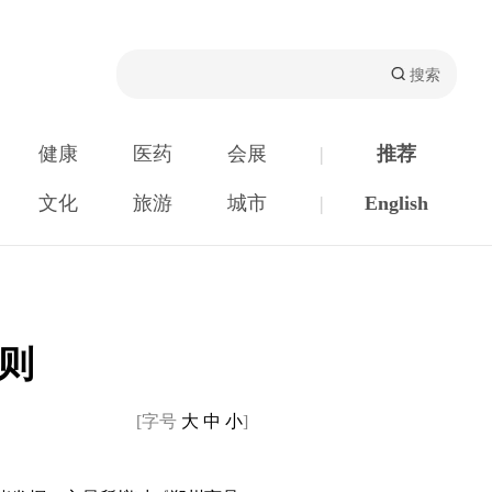
健康
医药
会展
|
推荐
文化
旅游
城市
|
English
则
[字号
大
中
小
]