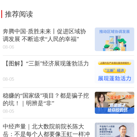
推荐阅读
奔腾中国·质胜未来丨促进区域协
调发展 不断追求“人民的幸福”
08-06
【图解】“三新”经济展现蓬勃活力
08-05
稳赚的“国家级”项目？都是骗子挖
的坑！｜明辨是“非”
08-05
中经声量｜北大数院前院长陈大
岳：不是每个人都要像王虹一样冲