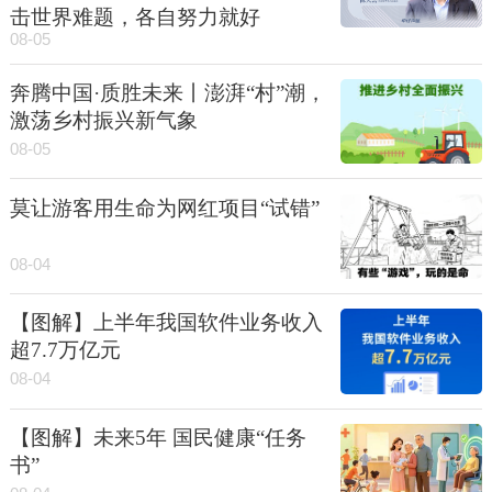
击世界难题，各自努力就好
08-05
奔腾中国·质胜未来丨澎湃“村”潮，
激荡乡村振兴新气象
08-05
莫让游客用生命为网红项目“试错”
08-04
【图解】上半年我国软件业务收入
超7.7万亿元
08-04
【图解】未来5年 国民健康“任务
书”