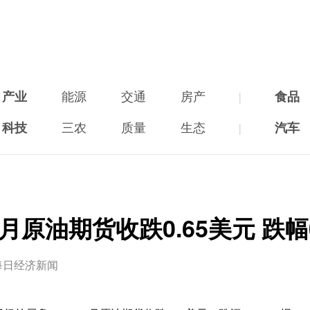
产业
能源
交通
房产
|
食品
科技
三农
质量
生态
|
汽车
 7月原油期货收跌0.65美元 跌幅0
每日经济新闻