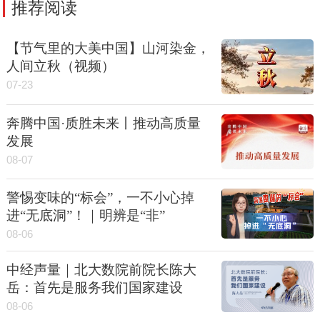
推荐阅读
【节气里的大美中国】山河染金，
人间立秋（视频）
07-23
奔腾中国·质胜未来丨推动高质量
发展
08-07
警惕变味的“标会”，一不小心掉
进“无底洞”！｜明辨是“非”
08-06
中经声量｜北大数院前院长陈大
岳：首先是服务我们国家建设
08-06