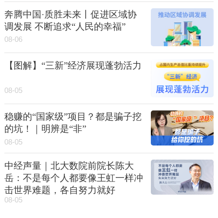
奔腾中国·质胜未来丨促进区域协
调发展 不断追求“人民的幸福”
08-06
【图解】“三新”经济展现蓬勃活力
08-05
稳赚的“国家级”项目？都是骗子挖
的坑！｜明辨是“非”
08-05
中经声量｜北大数院前院长陈大
岳：不是每个人都要像王虹一样冲
击世界难题，各自努力就好
08-05