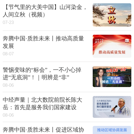
【节气里的大美中国】山河染金，
人间立秋（视频）
07-23
奔腾中国·质胜未来丨推动高质量
发展
08-07
警惕变味的“标会”，一不小心掉
进“无底洞”！｜明辨是“非”
08-06
中经声量｜北大数院前院长陈大
岳：首先是服务我们国家建设
08-06
奔腾中国·质胜未来丨促进区域协