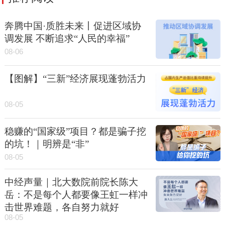
奔腾中国·质胜未来丨促进区域协
调发展 不断追求“人民的幸福”
08-06
【图解】“三新”经济展现蓬勃活力
08-05
稳赚的“国家级”项目？都是骗子挖
的坑！｜明辨是“非”
08-05
中经声量｜北大数院前院长陈大
岳：不是每个人都要像王虹一样冲
击世界难题，各自努力就好
08-05