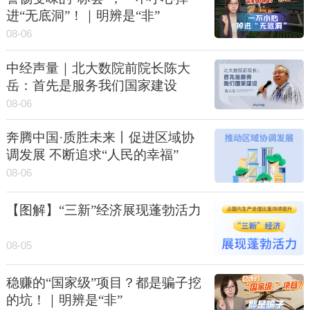
进“无底洞”！｜明辨是“非”
08-06
中经声量｜北大数院前院长陈大
岳：首先是服务我们国家建设
08-06
奔腾中国·质胜未来丨促进区域协
调发展 不断追求“人民的幸福”
08-06
【图解】“三新”经济展现蓬勃活力
08-05
稳赚的“国家级”项目？都是骗子挖
的坑！｜明辨是“非”