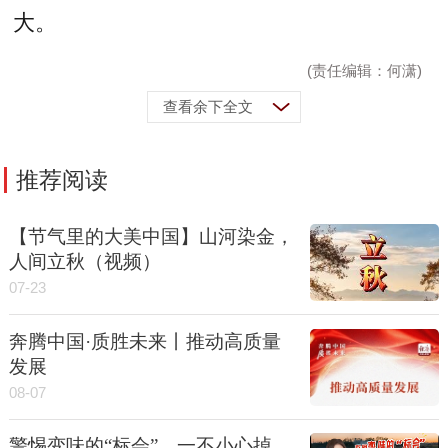
大。
(责任编辑：何潇)
查看余下全文
推荐阅读
【节气里的大美中国】山河染金，
人间立秋（视频）
07-23
奔腾中国·质胜未来丨推动高质量
发展
08-07
警惕变味的“标会”，一不小心掉