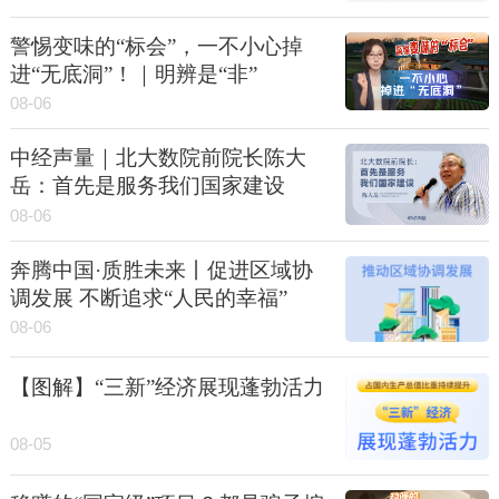
警惕变味的“标会”，一不小心掉
进“无底洞”！｜明辨是“非”
08-06
中经声量｜北大数院前院长陈大
岳：首先是服务我们国家建设
08-06
奔腾中国·质胜未来丨促进区域协
调发展 不断追求“人民的幸福”
08-06
【图解】“三新”经济展现蓬勃活力
08-05