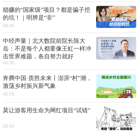
稳赚的“国家级”项目？都是骗子挖
的坑！｜明辨是“非”
08-05
中经声量｜北大数院前院长陈大
岳：不是每个人都要像王虹一样冲
击世界难题，各自努力就好
08-05
奔腾中国·质胜未来丨澎湃“村”潮，
激荡乡村振兴新气象
08-05
莫让游客用生命为网红项目“试错”
08-04