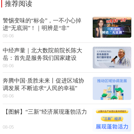
推荐阅读
警惕变味的“标会”，一不小心掉
进“无底洞”！｜明辨是“非”
08-06
中经声量｜北大数院前院长陈大
岳：首先是服务我们国家建设
08-06
奔腾中国·质胜未来丨促进区域协
调发展 不断追求“人民的幸福”
08-06
【图解】“三新”经济展现蓬勃活力
08-05