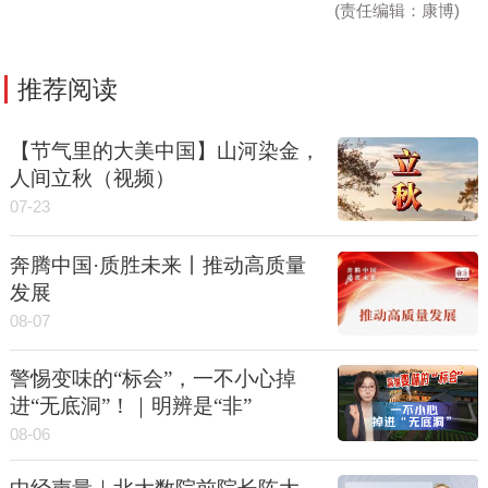
(责任编辑：康博)
推荐阅读
【节气里的大美中国】山河染金，
人间立秋（视频）
07-23
奔腾中国·质胜未来丨推动高质量
发展
08-07
警惕变味的“标会”，一不小心掉
进“无底洞”！｜明辨是“非”
08-06