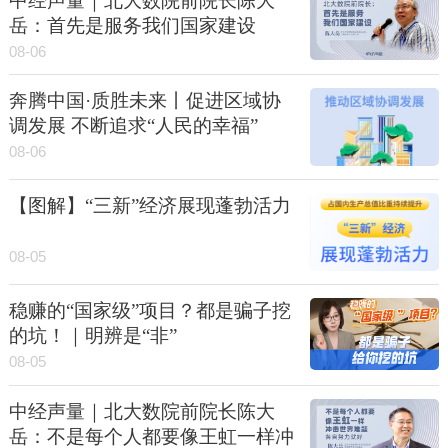
中经声量｜北大数院前院长陈大
岳：首先是服务我们国家建设
08-06
奔腾中国·质胜未来丨促进区域协
调发展 不断追求“人民的幸福”
08-06
【图解】“三新”经济展现蓬勃活力
08-05
稳赚的“国家级”项目？都是骗子挖
的坑！｜明辨是“非”
08-05
中经声量｜北大数院前院长陈大
岳：不是每个人都要像王虹一样冲