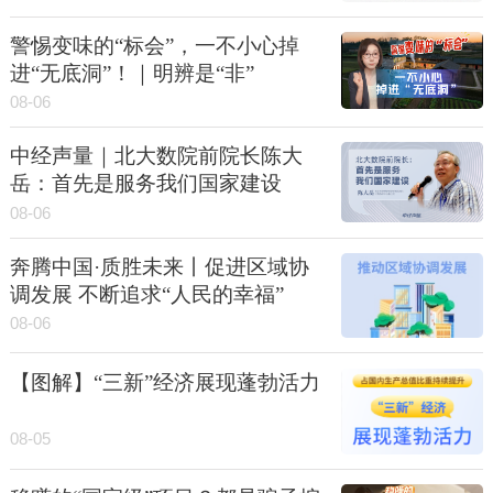
警惕变味的“标会”，一不小心掉
进“无底洞”！｜明辨是“非”
08-06
中经声量｜北大数院前院长陈大
岳：首先是服务我们国家建设
08-06
奔腾中国·质胜未来丨促进区域协
调发展 不断追求“人民的幸福”
08-06
【图解】“三新”经济展现蓬勃活力
08-05