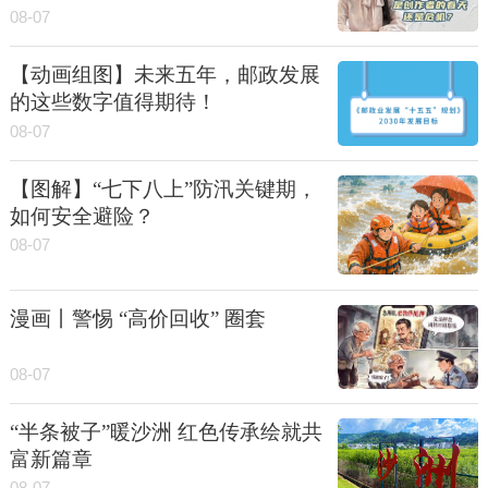
08-07
【动画组图】未来五年，邮政发展
的这些数字值得期待！
08-07
【图解】“七下八上”防汛关键期，
如何安全避险？
08-07
漫画丨警惕 “高价回收” 圈套
08-07
“半条被子”暖沙洲 红色传承绘就共
富新篇章