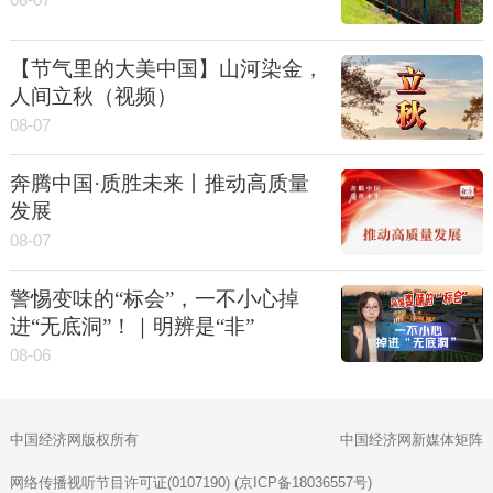
08-07
【节气里的大美中国】山河染金，
人间立秋（视频）
08-07
奔腾中国·质胜未来丨推动高质量
发展
08-07
警惕变味的“标会”，一不小心掉
进“无底洞”！｜明辨是“非”
08-06
中国经济网版权所有
中国经济网新媒体矩阵
网络传播视听节目许可证(0107190) (京ICP备18036557号)