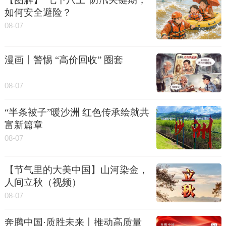
如何安全避险？
08-07
漫画丨警惕 “高价回收” 圈套
08-07
“半条被子”暖沙洲 红色传承绘就共
富新篇章
08-07
【节气里的大美中国】山河染金，
人间立秋（视频）
08-07
奔腾中国·质胜未来丨推动高质量