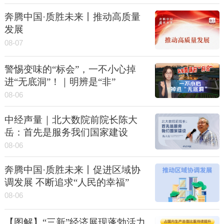
奔腾中国·质胜未来丨推动高质量
发展
08-07
警惕变味的“标会”，一不小心掉
进“无底洞”！｜明辨是“非”
08-06
中经声量｜北大数院前院长陈大
岳：首先是服务我们国家建设
08-06
奔腾中国·质胜未来丨促进区域协
调发展 不断追求“人民的幸福”
08-06
【图解】“三新”经济展现蓬勃活力