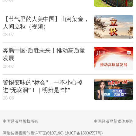
08-07
【节气里的大美中国】山河染金，
人间立秋（视频）
08-07
奔腾中国·质胜未来丨推动高质量
发展
08-07
警惕变味的“标会”，一不小心掉
进“无底洞”！｜明辨是“非”
08-06
中国经济网版权所有
中国经济网新媒体矩阵
网络传播视听节目许可证(0107190) (京ICP备18036557号)