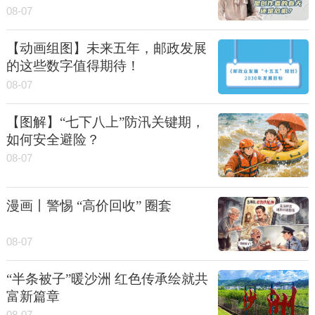
08-07
【动画组图】未来五年，邮政发展
的这些数字值得期待！
08-07
【图解】“七下八上”防汛关键期，
如何安全避险？
08-07
漫画丨警惕 “高价回收” 圈套
08-07
“半条被子”暖沙洲 红色传承绘就共
富新篇章