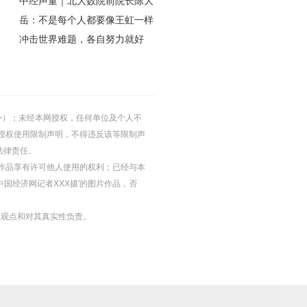
中经声量｜北大数院前院长陈大
岳：不是每个人都要像王虹一样
冲击世界难题，各自努力就好
的除外）；未经本网授权，任何单位及个人不
授权使用限制声明，不得违反该等限制声
法律责任。
等图片作品享有许可他人使用的权利；已经与本
中国经济网记者XXX摄'的图片作品，否
其观点和对其真实性负责。