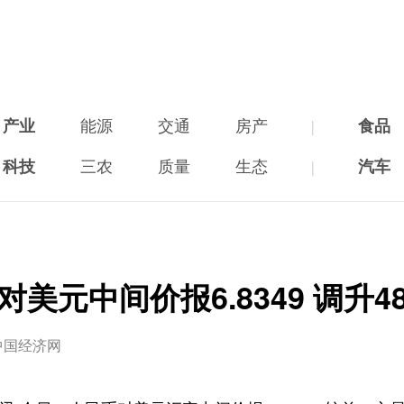
产业
能源
交通
房产
|
食品
科技
三农
质量
生态
|
汽车
对美元中间价报6.8349 调升4
中国经济网