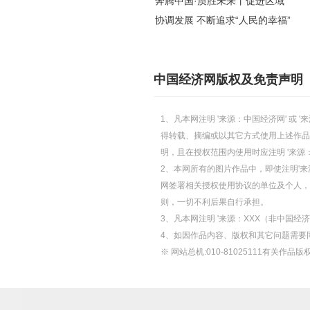
奔腾中国·质胜未来丨促进区域
协调发展 不断追求“人民的幸福”
中国经济网版权及免责声明
1、凡本网注明 '来源：中国经济网' 
得转载、摘编或以其它方式使用上述作品
明，且在授权范围内使用时应注明 '来源
2、本网所有的图片作品中，即使注明'来源
网签署相关授权使用协议的单位及个人，仅
则，一切不利后果自行承担。
3、凡本网注明 '来源：XXX（非中国
4、如因作品内容、版权和其它问题需要
※ 网站总机:010-81025111有关作品版权