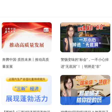
奔腾中国·质胜未来丨推动高质
警惕变味的“标会”，一不小心掉
量发展
进“无底洞”！｜明辨是“非”