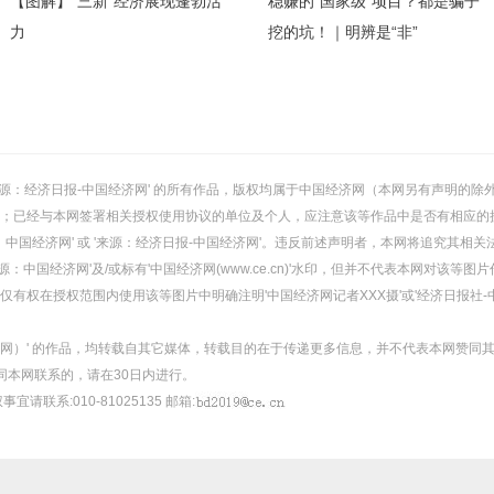
【图解】“三新”经济展现蓬勃活
稳赚的“国家级”项目？都是骗子
力
挖的坑！｜明辨是“非”
或 '来源：经济日报-中国经济网' 的所有作品，版权均属于中国经济网（本网另有声明
；已经与本网签署相关授权使用协议的单位及个人，应注意该等作品中是否有相应的
：中国经济网' 或 '来源：经济日报-中国经济网'。违反前述声明者，本网将追究其相关
：中国经济网'及/或标有'中国经济网(www.ce.cn)'水印，但并不代表本网对该
有权在授权范围内使用该等图片中明确注明'中国经济网记者XXX摄'或'经济日报社-
经济网）' 的作品，均转载自其它媒体，转载目的在于传递更多信息，并不代表本网赞同
同本网联系的，请在30日内进行。
事宜请联系:010-81025135 邮箱: