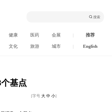
健康
医药
会展
|
推荐
文化
旅游
城市
|
English
8个基点
[字号
大
中
小
]