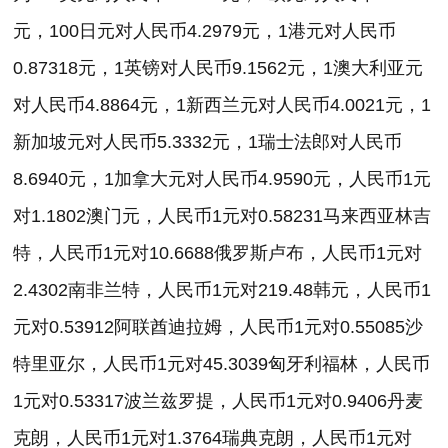
元，
100
日元对人民币
4.2979
元，
1
港元对人民币
0.87318
元，
1
英镑对人民币
9.1562
元，
1
澳大利亚元
对人民币
4.8864
元，
1
新西兰元对人民币
4.0021
元，
1
新加坡元对人民币
5.3332
元，
1
瑞士法郎对人民币
8.6940
元，
1
加拿大元对人民币
4.9590
元，人民币
1
元
对
1.1802
澳门元，人民币
1
元对
0.58231
马来西亚林吉
特，人民币
1
元对
10.6688
俄罗斯卢布，人民币
1
元对
2.4302
南非兰特，人民币
1
元对
219.48
韩元，人民币
1
元对
0.53912
阿联酋迪拉姆，人民币
1
元对
0.55085
沙
特里亚尔，人民币
1
元对
45.3039
匈牙利福林，人民币
1
元对
0.53317
波兰兹罗提，人民币
1
元对
0.9406
丹麦
克朗，人民币
1
元对
1.3764
瑞典克朗，人民币
1
元对