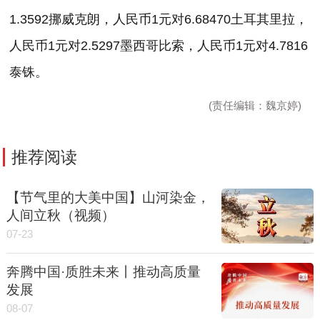
1.3592
挪威克朗，人民币
1
元对
6.68470
土耳其里拉，
人民币
1
元对
2.5297
墨西哥比索，人民币
1
元对
4.7816
泰铢。
(责任编辑：魏京婷)
推荐阅读
【节气里的大美中国】山河染金，
人间立秋（视频）
07-23
奔腾中国·质胜未来丨推动高质量
发展
08-07