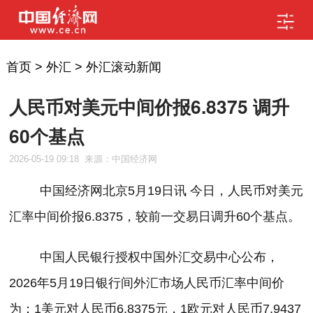
首页
>
外汇
>
外汇滚动新闻
人民币对美元中间价报6.8375 调升
60个基点
2026-05-19 09:18
来源：中国经济网
中国经济网北京
5
月
19
日讯
今日，人民币
对
美元
汇率中间价报
6.8375
，较前一交易日调升
60
个基点。
中国人民银行授权中国外汇交易中心公布，
2026
年
5
月
19
日银行间外汇市场人民币汇率中间价
为：
1
美元对人民币
6.8375
元，
1
欧元对人民币
7.9437