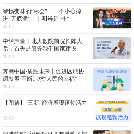
警惕变味的“标会”，一不小心掉
进“无底洞”！｜明辨是“非”
08-06
中经声量｜北大数院前院长陈大
岳：首先是服务我们国家建设
08-06
奔腾中国·质胜未来丨促进区域协
调发展 不断追求“人民的幸福”
08-06
【图解】“三新”经济展现蓬勃活力
08-05