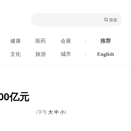
健康
医药
会展
|
推荐
文化
旅游
城市
|
English
00亿元
[字号
大
中
小
]