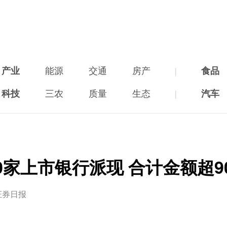
产业
能源
交通
房产
|
食品
科技
三农
质量
生态
|
汽车
0家上市银行派现 合计金额超9
证券日报