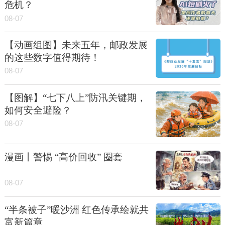
危机？
08-07
【动画组图】未来五年，邮政发展
的这些数字值得期待！
08-07
【图解】“七下八上”防汛关键期，
如何安全避险？
08-07
漫画丨警惕 “高价回收” 圈套
08-07
“半条被子”暖沙洲 红色传承绘就共
富新篇章