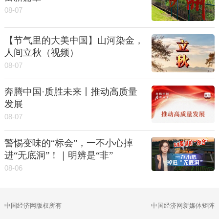
08-07
【节气里的大美中国】山河染金，
人间立秋（视频）
08-07
奔腾中国·质胜未来丨推动高质量
发展
08-07
警惕变味的“标会”，一不小心掉
进“无底洞”！｜明辨是“非”
08-06
中国经济网版权所有
中国经济网新媒体矩阵