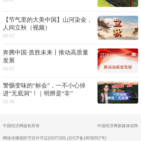
08-07
【节气里的大美中国】山河染金，
人间立秋（视频）
08-07
奔腾中国·质胜未来丨推动高质量
发展
08-07
警惕变味的“标会”，一不小心掉
进“无底洞”！｜明辨是“非”
08-06
中国经济网版权所有
中国经济网新媒体矩阵
网络传播视听节目许可证(0107190) (京ICP备18036557号)