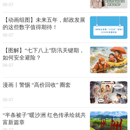
08-07
【动画组图】未来五年，邮政发展
的这些数字值得期待！
08-07
【图解】“七下八上”防汛关键期，
如何安全避险？
08-07
漫画丨警惕 “高价回收” 圈套
08-07
“半条被子”暖沙洲 红色传承绘就共
富新篇章