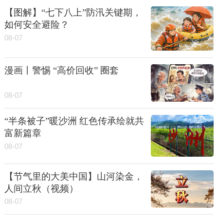
【图解】“七下八上”防汛关键期，
如何安全避险？
08-07
漫画丨警惕 “高价回收” 圈套
08-07
“半条被子”暖沙洲 红色传承绘就共
富新篇章
08-07
【节气里的大美中国】山河染金，
人间立秋（视频）
08-07