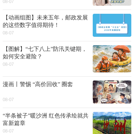
08-07
【动画组图】未来五年，邮政发展
的这些数字值得期待！
08-07
【图解】“七下八上”防汛关键期，
如何安全避险？
08-07
漫画丨警惕 “高价回收” 圈套
08-07
“半条被子”暖沙洲 红色传承绘就共
富新篇章
08-07