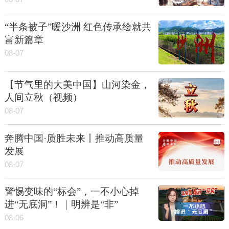
“半条被子”暖沙洲 红色传承绘就共
富新篇章
08-07
【节气里的大美中国】山河染金，
人间立秋（视频）
08-07
奔腾中国·质胜未来丨推动高质量
发展
08-07
警惕变味的“标会”，一不小心掉
进“无底洞”！｜明辨是“非”
08-06