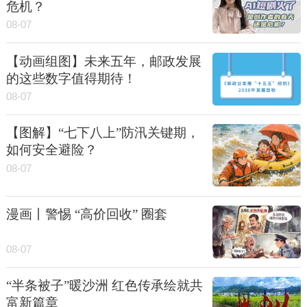
危机？
08-07
【动画组图】未来五年，邮政发展
的这些数字值得期待！
08-07
【图解】“七下八上”防汛关键期，
如何安全避险？
08-07
漫画丨警惕 “高价回收” 圈套
08-07
“半条被子”暖沙洲 红色传承绘就共
富新篇章