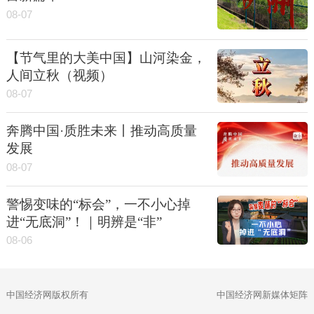
08-07
【节气里的大美中国】山河染金，
人间立秋（视频）
08-07
奔腾中国·质胜未来丨推动高质量
发展
08-07
警惕变味的“标会”，一不小心掉
进“无底洞”！｜明辨是“非”
08-06
中国经济网版权所有
中国经济网新媒体矩阵