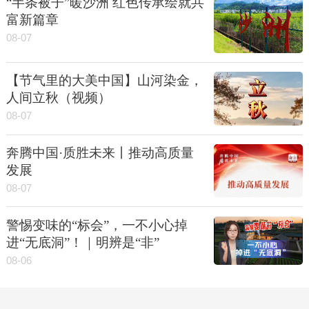
“半条被子”暖沙洲 红色传承绘就共
富新篇章
08-07
【节气里的大美中国】山河染金，
人间立秋（视频）
08-07
奔腾中国·质胜未来丨推动高质量
发展
08-07
警惕变味的“标会”，一不小心掉
进“无底洞”！｜明辨是“非”
08-06