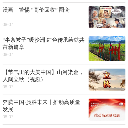
漫画丨警惕 “高价回收” 圈套
08-07
“半条被子”暖沙洲 红色传承绘就共
富新篇章
08-07
【节气里的大美中国】山河染金，
人间立秋（视频）
08-07
奔腾中国·质胜未来丨推动高质量
发展
08-07